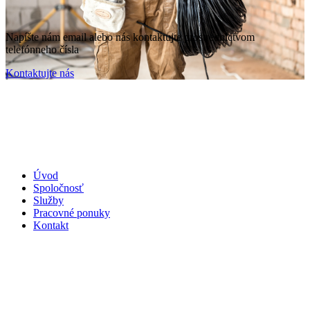
Napíšte nám email alebo nás kontaktujte prostredníctvom
telefónneho čísla
Kontaktujte nás
Úvod
Spoločnosť
Služby
Pracovné ponuky
Kontakt